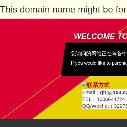
This domain name might be for
WELCOME T
您访问的网站正在筹备中
If you would like to purc
Email：
ghj@163.
TEL：4006644724
QQ/Wechat：3297