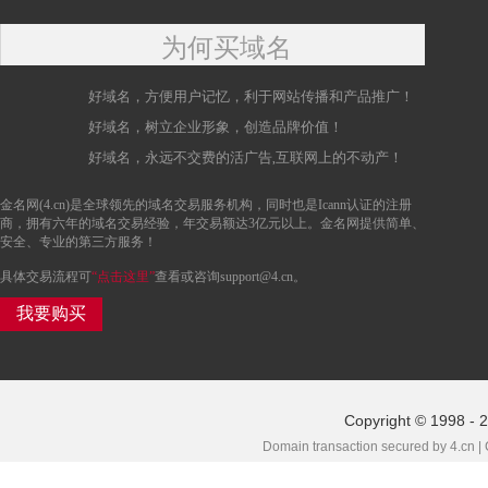
为何买域名
好域名，方便用户记忆，利于网站传播和产品推广！
好域名，树立企业形象，创造品牌价值！
好域名，永远不交费的活广告,互联网上的不动产！
金名网(4.cn)是全球领先的域名交易服务机构，同时也是Icann认证的注册
商，拥有六年的域名交易经验，年交易额达3亿元以上。金名网提供简单、
安全、专业的第三方服务！
具体交易流程可
“点击这里”
查看或咨询support@4.cn。
我要购买
Copyright © 1998 - 
Domain transaction secured by 4.cn |