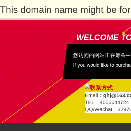
This domain name might be for
WELCOME T
您访问的网站正在筹备中
If you would like to purc
Email：
ghj@163.
TEL：4006644724
QQ/Wechat：3297