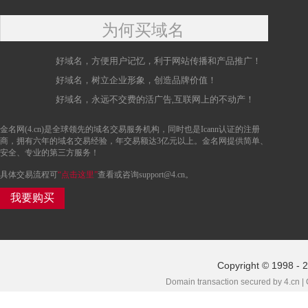
为何买域名
好域名，方便用户记忆，利于网站传播和产品推广！
好域名，树立企业形象，创造品牌价值！
好域名，永远不交费的活广告,互联网上的不动产！
金名网(4.cn)是全球领先的域名交易服务机构，同时也是Icann认证的注册
商，拥有六年的域名交易经验，年交易额达3亿元以上。金名网提供简单、
安全、专业的第三方服务！
具体交易流程可
“点击这里”
查看或咨询support@4.cn。
我要购买
Copyright © 1998 - 
Domain transaction secured by 4.cn |