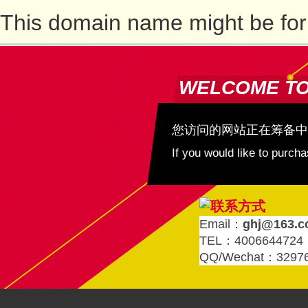
This domain name might be for
WELCOME T
您访问的网站正在筹备中
If you would like to purc
Email：
ghj@163.
TEL：4006644724
QQ/Wechat：3297