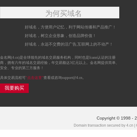
为何买域名
好域名，方便用户记忆，利于网站传播和产品推广！
好域名，树立企业形象，创造品牌价值！
好域名，永远不交费的活广告,互联网上的不动产！
金名网(4.cn)是全球领先的域名交易服务机构，同时也是Icann认证的注册
商，拥有六年的域名交易经验，年交易额达3亿元以上。金名网提供简单、
安全、专业的第三方服务！
具体交易流程可
“点击这里”
查看或咨询support@4.cn。
我要购买
Copyright © 1998 - 
Domain transaction secured by 4.cn |