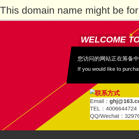
This domain name might be for
WELCOME T
您访问的网站正在筹备中
If you would like to purc
Email：
ghj@163.
TEL：4006644724
QQ/Wechat：3297